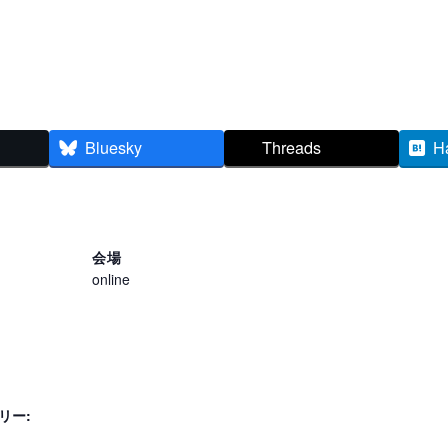
Bluesky
Threads
H
会場
online
リー: