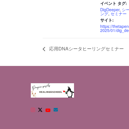
イベント タグ:
DigDeeper
,
シ
ング
,
セミナー
サイト:
https://thetape
2025/01/dig_de
応用DNAシータヒーリングセミナー