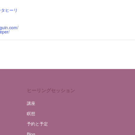
ータヒーリ
nguin.com/
eper/
ヒーリングセッション
講座
瞑想
予約と予定
Blog