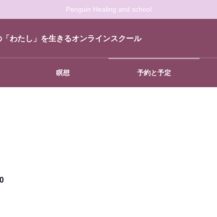
Penguin Healing and school
の「わたし」を生きるオンラインスクール
瞑想
予約と予定
0