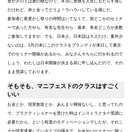
豊かさの１は麦の穂なので、本当に豊穣を人生にもたらす感じ
だけれど、赤と金ってどうよ！ウハウハしている感じだ。
参加者に夜更かし祭りの仲間はいてなくて、前どこかのセミナ
ーであった方やら、有名な先生やら、基本、有名どころが多数
ご参加してますが、でも、日本人、日本語は６人だけ。案外少
ないのは、1月の末にこのクラスをブランディが来日して東京
でのセミナー開催があるから、みなさんそちらに行かれるので
しょう。わたしは日本開催が決まる前に申し込んだので、その
まま受講しております。
そもそも、マニフェストのクラスはすごく
いい
お金とか、現実創造とか、あんまり興味ないし、と思ってたの
で、プラクティショナーを受けた時はインストラクター受講に
必要だから、という程度のモティベーションでしたが、それこ
そが現実逃避しているエゴの囁きで、お金やパートナーに困っ