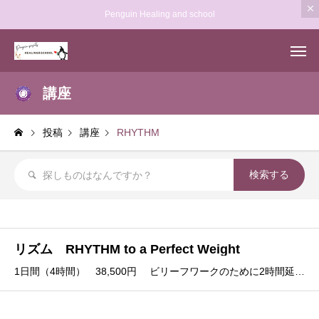
Penguin Healing and school
講座
投稿
講座
RHYTHM
リズム RHYTHM to a Perfect Weight
1日間（4時間） 38,500円 ビリーフワークのために2時間延長可能（＋33,000円）配布物：テキスト受講条件：Dig Deeper受講済みカリキュラム内容理想の体重 美しいボディーの実現/運動について/超感覚的な考察/ハイヤーセルフ/思考への働きかけ/体重を解放/太り過ぎの