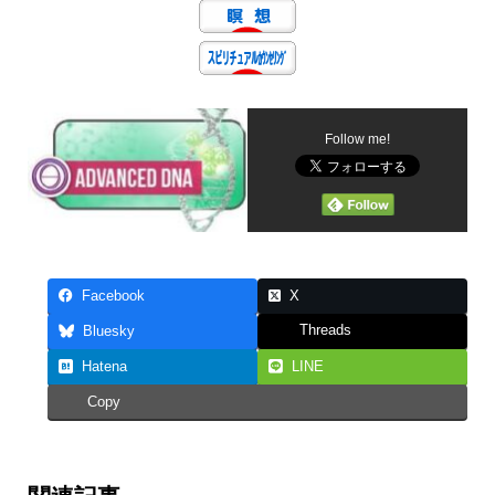
Follow me!
Facebook
X
Threads
Bluesky
Hatena
LINE
Copy