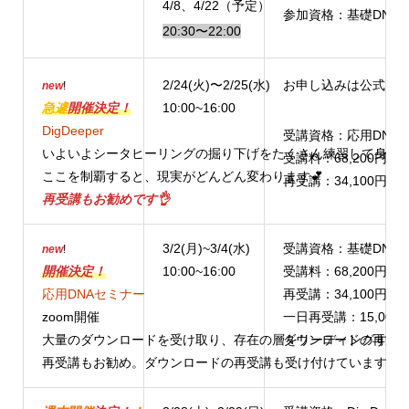
4/8、4/22（予定）
参加資格：基礎DNA
20:30〜22:00
2/24(火)〜2/25(水)
お申し込みは公式LIN
new
!
急遽
開催決定！
10:00~16:00
DigDeeper
受講資格：応用DNA
いよいよシータヒーリングの掘り下げをたくさん練習して身に
受講料：68,200円（
ここを制覇すると、現実がどんどん変わります💕
再受講：34,100円（
再受講もお勧めです👌
3/2(月)~3/4(水)
受講資格：基礎DNA
new
!
開催決定！
10:00~16:00
受講料：68,200円（
応用DNAセミナー
再受講：34,100円（
zoom開催
一日再受講：15,00
大量のダウンロードを受け取り、存在の層をリーディングする
ダウンロードの再受講：
再受講もお勧め。ダウンロードの再受講も受け付けています