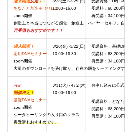
週末開催
決定！
！
3/28(土)~3/29(日)
受講資格：Dig Deep
あなたと創造主（リレ２）
10:00~16:00
受講料：68,200円（
zoom開催
再受講：34,100円（
創造主と本当につながる感覚、創造主・ハイヤーセルフ、自分
再受講もおすすめです！！
週末開催！
3/20(金)~3/22(日)
受講資格：基礎DNA
応用DNAセミナー
10:00~16:30
受講料：68,200円（
zoom開催
再受講：34,100円（
大量のダウンロードを受け取り、存在の層をリーディングする
3/31(火)~４/２(木)
お申し込みは公式LIN
new
!
開催決定！
10:00~16:00
基礎DNAセミナー
受講資格：どなたで
zoom開催
受講料：68,200円（
シータヒーリングの入り口のクラス
再受講：34,100円（
再受講もおすすめです。