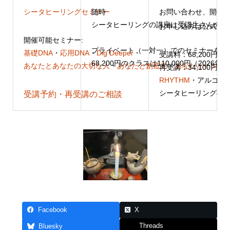
シータヒーリングセミナー
随時
お問い合わせ、開催
シータヒーリングの講座は受講生さんのリ
お申し込みは公式LIN
開催可能セミナー:
プライベート（一対一）でのセミナーをご
基礎DNA
・
応用DNA
・
Dig Deeper
・
受講料：68,200円（
68,200円のクラスは110,000円（20
あなたとあなたの大切な人
・
あなたと創造主
・
あなたとインナ
再受講：34,100円（
RHYTHM
・アルゴリ
シータヒーリングのセ
受講予約・再受講のご相談
Facebook
X
Threads
Bluesky