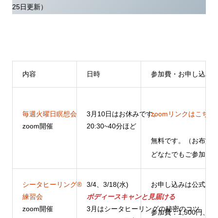
25日更新）
内容
日時
参加費・お申し込み
毎週火曜日瞑想会
3月10日はお休みです。
zoomリンクはこちら
zoom開催
20:30~40分ほど
無料です。（お布施
どなたでもご参加い
シータヒーリング®️
3/4、3/18(水)
お申し込みは公式LIN
練習会
ボディースキャンと見届ける
zoom開催
3月はシータヒーリングの秘密のコツ、リ
参加費：
1,500円
、銀